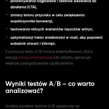
porównywania nagłówków i tekstów wezwania do
działania (CTA),
zmiany koloru przycisku w celu zwiększenia
współczynnika konwersji,
testowania różnych wariantów layoutów witryn,
optymalizacji treści wiadomości e-mail, aby poprawić
wskaźnik otwarć i kliknięć.
Z pomocą testu A/B można zidentyfikować, która
wersja
strony internetowej
lub reklamy generuje
większe zaangażowanie użytkowników.
Wyniki testów A/B – co warto
analizować?
Analiza wyników testów A/B opiera się na