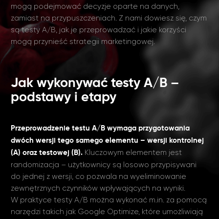
mogą podejmować decyzje oparte na danych,
zamiast na przypuszczeniach. Z nami dowiesz się, czym
są testy A/B, jak je przeprowadzać i jakie korzyści
mogą przynieść strategii marketingowej.
Jak wykonywać testy A/B –
podstawy i etapy
Przeprowadzenie testu A/B wymaga przygotowania
dwóch wersji tego samego elementu – wersji kontrolnej
Kluczowym elementem jest
(A) oraz testowej (B).
randomizacja – użytkownicy są losowo przypisywani
do jednej z wersji, co pozwala na wyeliminowanie
zewnętrznych czynników wpływających na wyniki.
W praktyce testy A/B można wykonać m.in. za pomocą
narzędzi takich jak Google Optimize, które umożliwiają