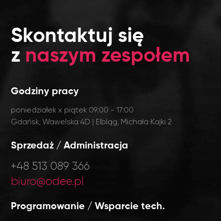
Skontaktuj się
z
naszym zespołem
Godziny pracy
poniedziałek x piątek 09:00 - 17:00
Gdańsk, Wawelska 4D | Elbląg, Michała Kajki 2
Sprzedaż / Administracja
+48 513 089 366
biuro@odee.pl
Programowanie / Wsparcie tech.