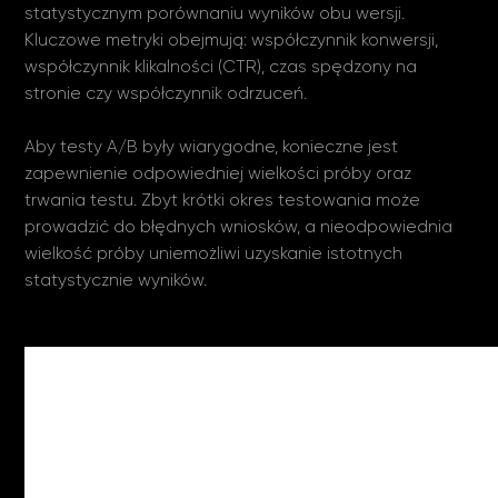
statystycznym porównaniu wyników obu wersji.
Kluczowe metryki obejmują: współczynnik konwersji,
współczynnik klikalności (CTR), czas spędzony na
stronie czy współczynnik odrzuceń.
Aby testy A/B były wiarygodne, konieczne jest
zapewnienie odpowiedniej wielkości próby oraz
trwania testu. Zbyt krótki okres testowania może
prowadzić do błędnych wniosków, a nieodpowiednia
wielkość próby uniemożliwi uzyskanie istotnych
statystycznie wyników.