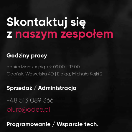
Skontaktuj się
z
naszym zespołem
Godziny pracy
poniedziałek x piątek 09:00 - 17:00
Gdańsk, Wawelska 4D | Elbląg, Michała Kajki 2
Sprzedaż / Administracja
+48 513 089 366
biuro@odee.pl
Programowanie / Wsparcie tech.