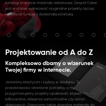
katalogi oraz inne materiały reklamowe. Zespół Odee
jest w stanie wykreować oryginalne projekty, łącząc
określone funkcje z doskonałą estetyką.
Projektowanie od A do Z
Kompleksowo dbamy o wizerunek
Twojej firmy w internecie.
Jesteśmy elastyczni i szybcy w działaniu. Ty
przedstawiasz określone potrzeby, a my
przygotowujemy projekty opakowań, etykiet,
billboardów, oklejenia samochodów czy witryn
sklepowych. Stworzymy także dowolne materiały do