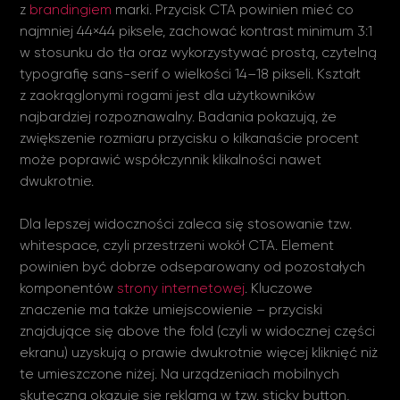
z
brandingiem
marki. Przycisk CTA powinien mieć co
najmniej 44×44 piksele, zachować kontrast minimum 3:1
w stosunku do tła oraz wykorzystywać prostą, czytelną
typografię sans-serif o wielkości 14–18 pikseli. Kształt
z zaokrąglonymi rogami jest dla użytkowników
najbardziej rozpoznawalny. Badania pokazują, że
zwiększenie rozmiaru przycisku o kilkanaście procent
może poprawić współczynnik klikalności nawet
dwukrotnie.
Dla lepszej widoczności zaleca się stosowanie tzw.
whitespace, czyli przestrzeni wokół CTA. Element
powinien być dobrze odseparowany od pozostałych
komponentów
strony internetowej
. Kluczowe
znaczenie ma także umiejscowienie – przyciski
znajdujące się above the fold (czyli w widocznej części
ekranu) uzyskują o prawie dwukrotnie więcej kliknięć niż
te umieszczone niżej. Na urządzeniach mobilnych
skuteczna okazuje się reklama w tzw. sticky button,