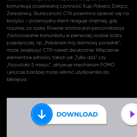
komunikują oczekiwaną czynność: Kup, Pobierz, Dołącz,
Zarezerwuj. Skuteczność CTA powinnna opierać się na
korzyści – potencjalny klient reaguje chętniej, gdy
rozumie, co zyska. Równie istotna jest personalizacja.
Zastosowanie komunikatu w pierwszej osobie liczby
pojedynczej, np. „Pobieram mój darmowy poradnik”,
może zwiększyć CTR nawet dwukrotnie. Włączenie
elementów pilności, takich jak „Tylko dziś” czy
„Pozostało 5 miejsc”, aktywuje mechanizm FOMO
i jeszcze bardziej może skłonić użytkownika do
kliknięcia.