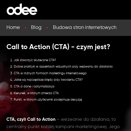
Home
Blog
Budowa stron internetowych
Call to Action (CTA) - czym jest?
Jak stworzyć skuteczne CTA?
Dobre praktyki w aspektach wizualnych przy wezwaniu do działania
CTA w różnych formach marketingu internetowego
Jakie są najczęstsze błędy przy tworzeniu CTA?
CTA a dane i optymalizacja
Kierunek, w którym zmierza CTA
Punkt, w którym użytkownik podejmuje decyzję
– wezwanie do działania, to
CTA, czyli Call to Action
centralny punkt każdej kampanii marketingowej. Jego