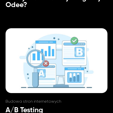
Odee?
Budowa stron internetowych
A/B Testing