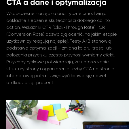
CTA a dane i optymalizacja
Współczesne narzędzia analityczne umożliwiają
dokładne śledzenie skuteczności dobrego call to
action. Wskaźniki CTR (Click-Through Rate) i CR
(Conversion Rate) pozwalają ocenić, na jakim etapie
użytkownicy reagują najlepiej. Testy A/B stanowią
podstawę optymalizacji – zmiana koloru, treści lub
położenia przycisku często przynosi wymierny efekt.
Przykłady rynkowe potwierdzają, że uproszczenie
struktury strony i ograniczenie liczby CTA na stronie
internetowej potrafi zwiększyć konwersję nawet
o kilkadziesiąt procent.