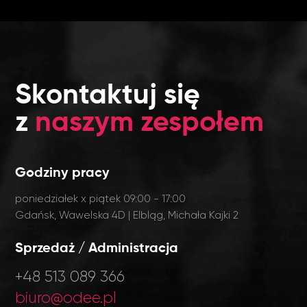
Skontaktuj się
z
naszym zespołem
Godziny pracy
poniedziałek x piątek 09:00 - 17:00
Gdańsk, Wawelska 4D | Elbląg, Michała Kajki 2
Sprzedaż / Administracja
+48 513 089 366
biuro@odee.pl